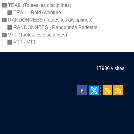
TRAIL (Toutes les disciplines)
TRAIL - Raid Aventure
RANDONNEES (Toutes les disciplines)
RANDONNEES - Randonnée Pédestre
VTT (Toutes les disciplines)
VTT - VTT
17986
visites