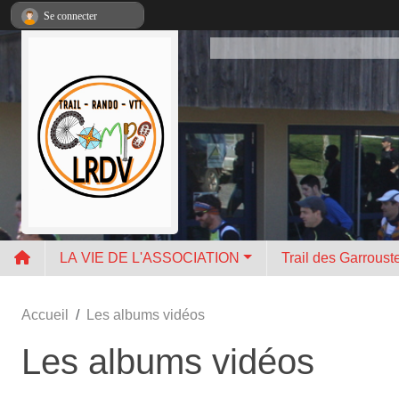
Panneau de gestion des cookies
Se connecter
LA VIE DE L'ASSOCIATION
Trail des Garroust
Accueil
Les albums vidéos
Les albums vidéos