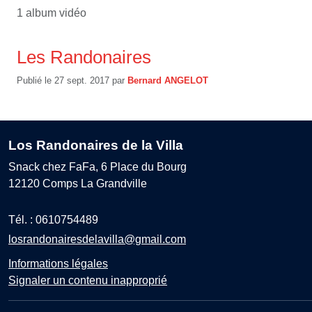
1 album vidéo
Les Randonaires
Publié le
27 sept. 2017
par
Bernard ANGELOT
Los Randonaires de la Villa
Snack chez FaFa, 6 Place du Bourg
12120
Comps La Grandville
Tél. :
0610754489
losrandonairesdelavilla@gmail.com
Informations légales
Signaler un contenu inapproprié