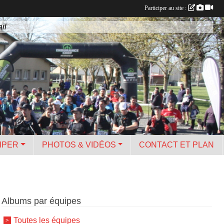
Participer au site :
il
IPER
PHOTOS & VIDÉOS
CONTACT ET PLAN
Albums par équipes
Toutes les équipes