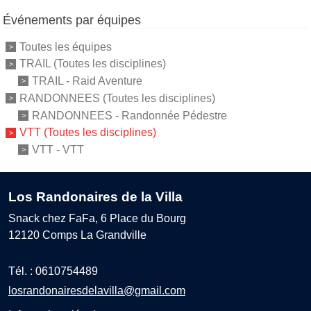
Événements par équipes
Toutes les équipes
TRAIL (Toutes les disciplines)
TRAIL - Raid Aventure
RANDONNEES (Toutes les disciplines)
RANDONNEES - Randonnée Pédestre
VTT (Toutes les disciplines)
VTT - VTT
Los Randonaires de la Villa
Snack chez FaFa, 6 Place du Bourg
12120
Comps La Grandville
Tél. :
0610754489
losrandonairesdelavilla@gmail.com